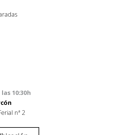
paradas
 las 10:30h
rcón
erial nª 2