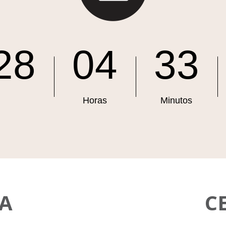
28
04
33
Horas
Minutos
A
C