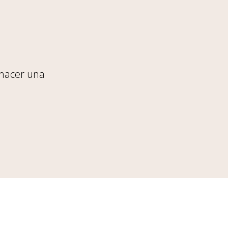
 hacer una
S